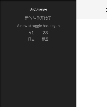
BigOrange
新的斗争开始了
A new struggle has begun
61
23
日志
标签