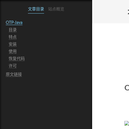
文章目录
站点概览
OTP-Java
目录
特点
安装
使用
恢复代码
许可
原文链接
O