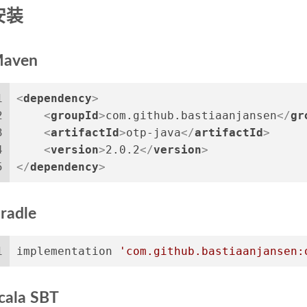
安装
aven
1
<
dependency
>
2
<
groupId
>
com.github.bastiaanjansen
</
gr
3
<
artifactId
>
otp-java
</
artifactId
>
4
<
version
>
2.0.2
</
version
>
5
</
dependency
>
radle
1
implementation 
'com.github.bastiaanjansen:
cala SBT