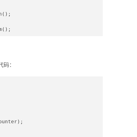
h();
m();
成代码：
ounter);