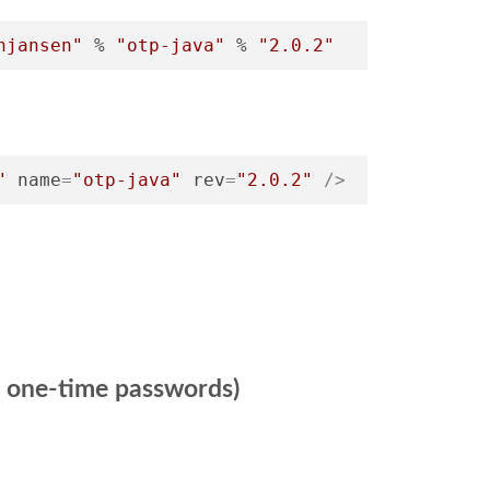
njansen"
 % 
"otp-java"
 % 
"2.0.2"
"
name
=
"otp-java"
rev
=
"2.0.2"
 />
e-time passwords)