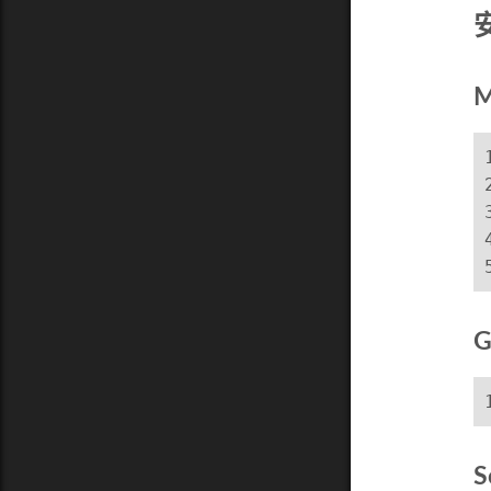
M
G
S