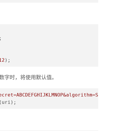
;
12
);
法或数字时，将使用默认值。
ecret=ABCDEFGHIJKLMNOP&algorithm=SHA1&digits=
(uri);