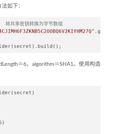
创建方法如下：
符  将共享密钥转换为字节数组
4CJIMH6F3ZKNB5C2OOBQ6V2KIYHM27Q"
.getBytes();
lder(secret).build();
gth＝6，algorithm＝SHA1。使用构造
lder(secret)
6)