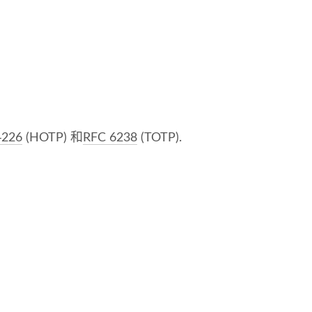
4226
(HOTP) 和
RFC 6238
(TOTP).