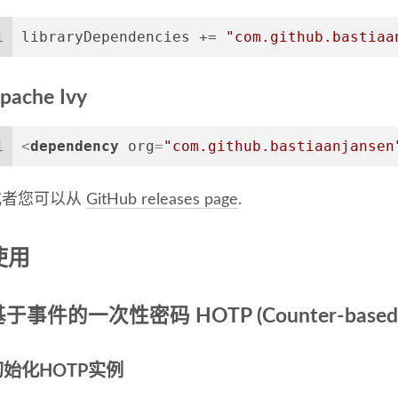
1
libraryDependencies += 
"com.github.bastiaa
pache Ivy
1
<
dependency
org
=
"com.github.bastiaanjansen
或者您可以从
GitHub releases page
.
使用
于事件的一次性密码 HOTP (Counter-based on
初始化HOTP实例