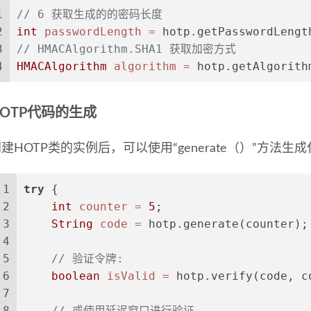
1
// 6 获取生成的的密码长度
2
int
passwordLength
=
 hotp.getPasswordLengt
3
// HMACAlgorithm.SHA1 获取加密方式
4
HMACAlgorithm
algorithm
=
 hotp.getAlgorith
HOTP代码的生成
建HOTP类的实例后，可以使用“generate（）”方法生
1
try
 {
2
int
counter
=
5
;
3
String
code
=
 hotp.generate(counter);
4
5
// 验证令牌:
6
boolean
isValid
=
 hotp.verify(code, c
7
8
// 或使用延迟窗口进行验证