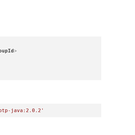
oupId
>
otp-java:2.0.2'