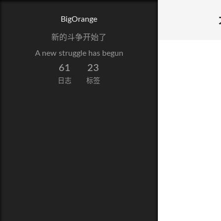
BigOrange
新的斗争开始了
A new struggle has begun
61
23
日志
标签