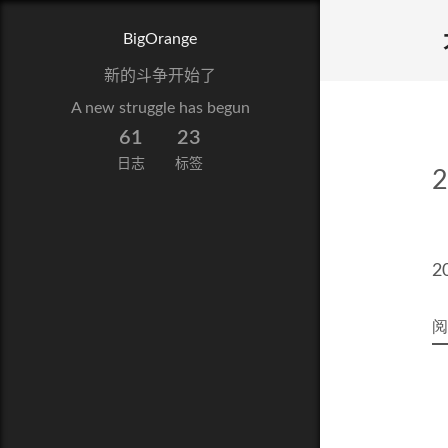
BigOrange
新的斗争开始了
A new struggle has begun
61
23
日志
标签
2
阅