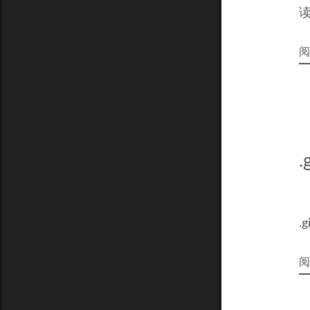
阅
.
阅