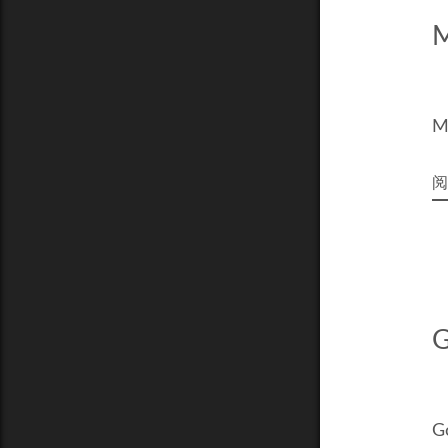
M
阅
G