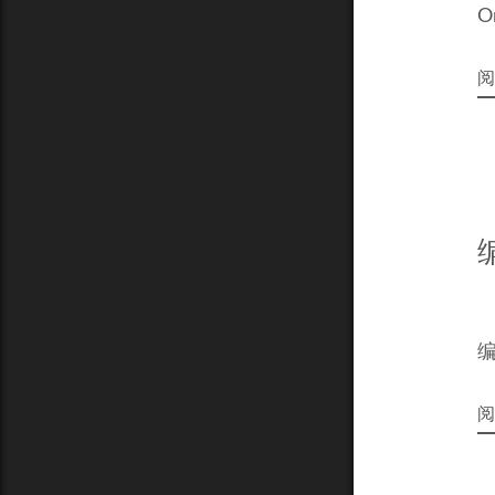
O
阅
编
阅