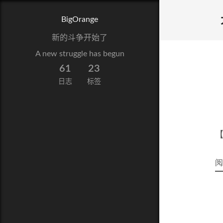
BigOrange
新的斗争开始了
A new struggle has begun
61
23
日志
标签
【
阅