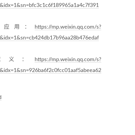
idx=1&sn=bfc3c1c6f189965a1a4c7f391
的应用：
https://mp.weixin.qq.com/s?
idx=1&sn=cb424db17b96aa28b476edaf
意义：
https://mp.weixin.qq.com/s?
idx=1&sn=926ba6f2c0fcc01aaf5abeea62
d