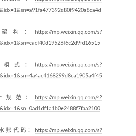
idx=1&sn=a91fa477392e80f9420a8ca4d
用架构：
https://mp.weixin.qq.com/s?
idx=1&sn=cacf40d19528f6c2d9fd16515
ory模式：
https://mp.weixin.qq.com/s?
idx=1&sn=4a4ac4168299d8ca1905a4f45
计规范：
https://mp.weixin.qq.com/s?
idx=1&sn=0ad1df1a1b0e2488f7faa2100
流水账代码：
https://mp.weixin.qq.com/s?