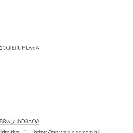
ON1CQIEfIUHDvdA
0ZdBRw_ckhD8AQA
mitive：
https://mp.weixin.qq.com/s?