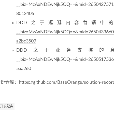
__biz=MzAxNDEwNjk5OQ==&mid=2650427571&
8012405
DDD之于逛逛内容营销中
__biz=MzAxNDEwNjk5OQ==&mid=2650433660&
a2bc3509
DDD之于业务支撑的
__biz=MzAxNDEwNjk5OQ==&mid=2650517536&
5aa260
备份仓库：
https://github.com/BaseOrange/solution-recor
 开发纪实