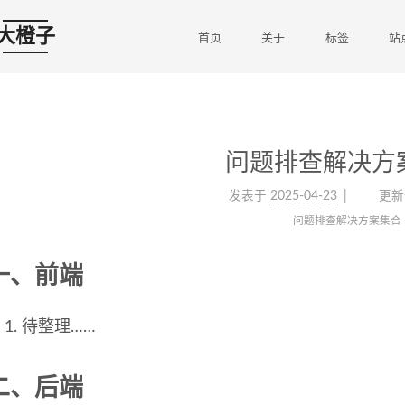
大橙子
首页
关于
标签
站
问题排查解决方
发表于
2025-04-23
更新
问题排查解决方案集合
一、前端
待整理……
二、后端