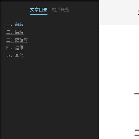
文章目录
站点概览
一、前端
二、后端
三、数据库
四、运维
五、其他