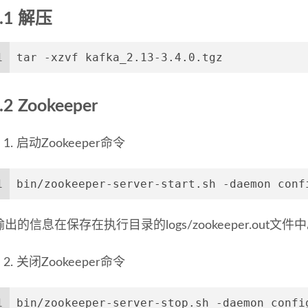
.1 解压
1
tar -xzvf kafka_2.13-3.4.0.tgz
.2 Zookeeper
启动Zookeeper命令
1
bin/zookeeper-server-start.sh -daemon conf
 输出的信息在保存在执行目录的logs/zookeeper.out文件
关闭Zookeeper命令
1
bin/zookeeper-server-stop.sh -daemon confi