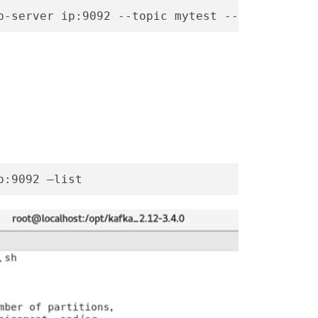
p-server ip:9092 --topic mytest --from-beginn
p:9092 –list