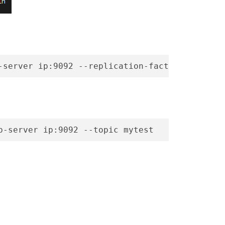
-server ip:9092 --replication-factor 1 --part
p-server ip:9092 --topic mytest