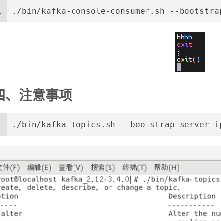
1
./bin/kafka-console-consumer.sh --bootstra
四、注意事项
1
./bin/kafka-topics.sh --bootstrap-server i