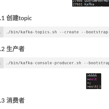
.1 创建topic
1
./bin/kafka-topics.sh --create --bootstrap
3.2 生产者
1
./bin/kafka-console-producer.sh --bootstra
3.3 消费者