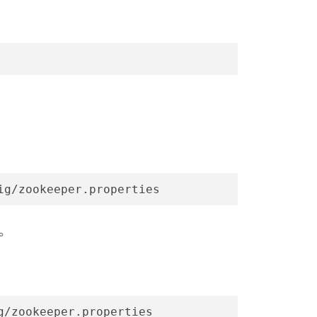
ig/zookeeper.properties
中。
g/zookeeper.properties